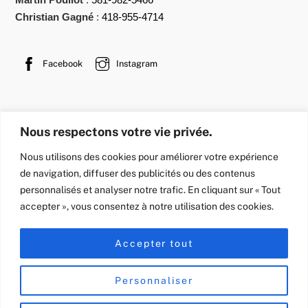
Christian Gagné
:
418-955-4714
Facebook
Instagram
Cellier de verre
Douche de verre
Miroir sur mesure
Nous respectons votre vie privée.
Rampe et garde-corps en verre
Rangement sur mesure
Nous utilisons des cookies pour améliorer votre expérience
Bureau de verre
Cellier commercial
de navigation, diffuser des publicités ou des contenus
personnalisés et analyser notre trafic. En cliquant sur « Tout
Cloison vitrée (commercial)
Cloisons en verre
accepter », vous consentez à notre utilisation des cookies.
Division de verre
Miroir commercial
Porte de verre
Verrière atelier
Vitrine
Accepter tout
Personnaliser
Politique de confidentialité
Conditions d’utilisation