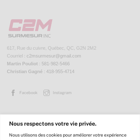
617, Rue du cuivre, Québec, QC, G2N 2M2
Courriel :
c2msurmesur@gmail.com
Martin Pouliot
:
581-982-5466
Christian Gagné
:
418-955-4714
Facebook
Instagram
Cellier de verre
Douche de verre
Miroir sur mesure
Nous respectons votre vie privée.
Rampe et garde-corps en verre
Rangement sur mesure
Nous utilisons des cookies pour améliorer votre expérience
Bureau de verre
Cellier commercial