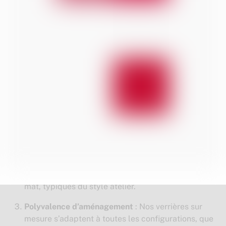
qui séduit les clients.
Pourquoi choisir nos verrières
atelier sur mesure ?
Design industriel raffiné
: Les
verrières atelier
apportent une esthétique moderne et
sophistiquée, parfaites pour créer des espaces
lumineux et accueillants.
Personnalisation totale
: Créez une verrière unique
avec des options de verre (clair, dépoli, texturé,
teinté) et des cadres en aluminium ou acier noir
mat, typiques du style atelier.
Polyvalence d’aménagement
: Nos verrières sur
mesure s’adaptent à toutes les configurations, que